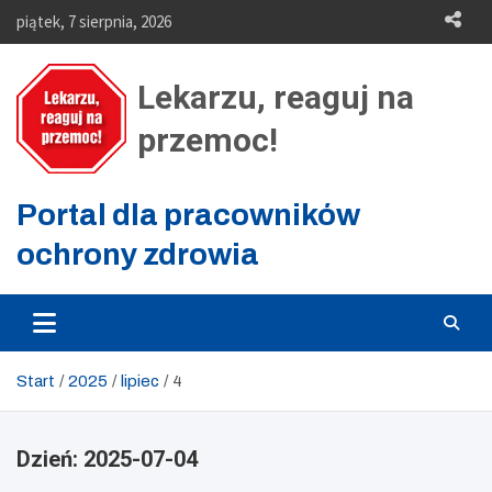
Skip
piątek, 7 sierpnia, 2026
to
content
Lekarzu, reaguj na
przemoc!
Portal dla pracowników
ochrony zdrowia
Start
2025
lipiec
4
Dzień:
2025-07-04