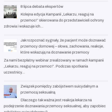
8 lipca debata ekspertów
Kolejna edycja Kampanii „Lekarzu, reaguj na
przemoc!” skierowana do przedstawicieli ochrony
zdrowia i wskazuje ich…
Jak rozpoznać sygnały, że pacjent może doznawać
przemocy domowej – słowa, zachowania, reakcje,
które wskazują na doznawanie przemocy
Za nami bezpłatny webinar zrealizowany w ramach kampanii
„Lekarzu, reaguj na przemoc!”. Podczas spotkania
uczestnicy…
Związek pomiędzy zabójstwem suicydalnym a
przemocą seksualną
Dlaczego tak ważna jest reakcja lekarza na
podejrzenie doznawania przemocy seksualnej, aby zapobiec