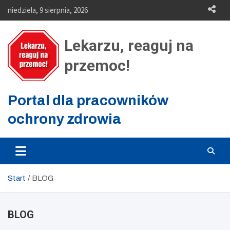
Skip
niedziela, 9 sierpnia, 2026
to
content
Lekarzu, reaguj na
przemoc!
Portal dla pracowników
ochrony zdrowia
Start
BLOG
BLOG