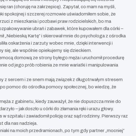
 ran (choruję na zakrzepicę). Zapytał, co mam na myśli,
ęki spokojnej i szczerej rozmowie uświadomiłem sobie, że
zuci z mieszkania i pozbawi praw rodzicielskich, bo ma
rozpakowywanie ubrań i zabawek, które kupowałem dla córki –
ił „Niebieską Kartę” i skierował mnie do psychologa z ośrodka
a oskarżenia i zarzuty wobec mnie, dzięki interwencji i
y się, ale wspólnie opiekujemy się dzieckiem.
rzemocą domową ze strony byłego męża i uruchomił procedurę
 mnie od jego prób robienia ze mnie wariatki i manipulowania
emy z sercem i ze snem mają związek z długotrwałym stresem
 po pomoc do ośrodka pomocy społecznej, bo wiedzę, że
męża z gabinetu, kiedy zauważył, że nie dopuszcza mnie do
rzyło – jak doszło u córki do złamania ręki i urazu głowy.
w szpitalu i zawiadomił policję oraz sąd rodzinny. Pierwszy raz
 dla nas nadzieja.
iniaki na moich przedramionach, po tym gdy partner „mocniej”