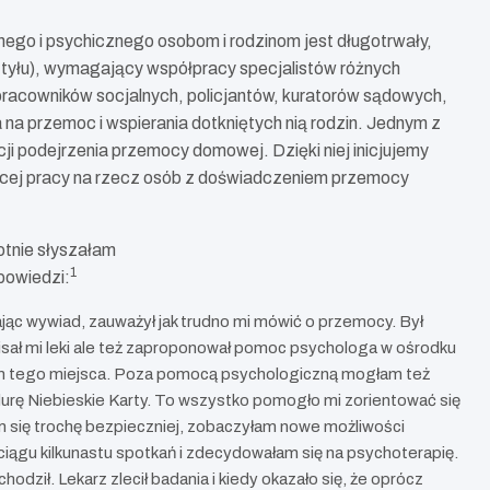
ego i psychicznego osobom i rodzinom jest długotrwały,
 tyłu), wymagający współpracy specjalistów różnych
 pracowników socjalnych, policjantów, kuratorów sądowych,
a przemoc i wspierania dotkniętych nią rodzin. Jednym z
cji podejrzenia przemocy domowej. Dzięki niej inicjujemy
ącej pracy na rzecz osób z doświadczeniem przemocy
otnie słyszałam
1
powiedzi:
jąc wywiad, zauważył jak trudno mi mówić o przemocy. Był
isał mi leki ale też zaproponował pomoc psychologa w ośrodku
onem tego miejsca. Poza pomocą psychologiczną mogłam też
urę Niebieskie Karty. To wszystko pomogło mi zorientować się
m się trochę bezpieczniej, zobaczyłam nowe możliwości
 ciągu kilkunastu spotkań i zdecydowałam się na psychoterapię.
odził. Lekarz zlecił badania i kiedy okazało się, że oprócz