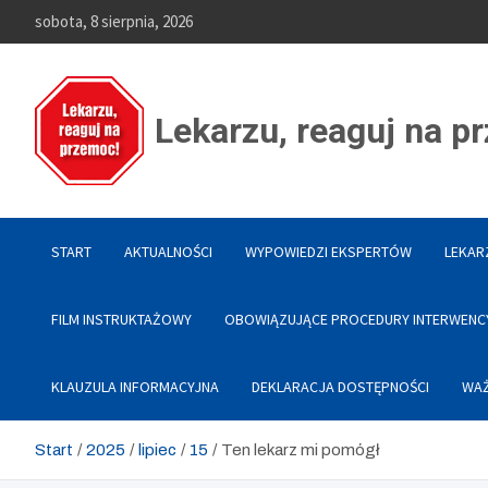
Skip
sobota, 8 sierpnia, 2026
to
content
Lekarzu, reaguj na p
START
AKTUALNOŚCI
WYPOWIEDZI EKSPERTÓW
LEKAR
FILM INSTRUKTAŻOWY
OBOWIĄZUJĄCE PROCEDURY INTERWENC
KLAUZULA INFORMACYJNA
DEKLARACJA DOSTĘPNOŚCI
WAŻ
Start
2025
lipiec
15
Ten lekarz mi pomógł