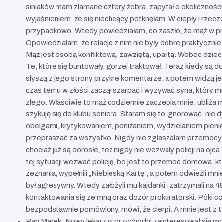
siniaków mam złamane cztery żebra, zapytał o okolicznośc
wyjaśnieniem, że się niechcący potknęłam. W ciepły i rzecz
przypadkowo. Wtedy powiedziałam, co zaszło, że mąż w prz
Opowiedziałam, że relacje z nim nie były dobre praktyczni
Mąż jest osobą konfliktową, zawziętą, upartą. Wobec dziec
Te, które się buntowały, gorzej traktował. Teraz kiedy są d
słyszą z jego strony przykre komentarze, a potem widzą je
czas temu w złości zaczął szarpać i wyzywać syna, który mni
złego. Właściwie to mąż codziennie zaczepia mnie, ubliża 
szykuję się do klubu seniora. Staram się to ignorować, nie 
obelgami, krytykowaniem, poniżaniem, wydzielaniem pieni
przepraszać za wszystko. Nigdy nie zgłaszałam przemocy, bo 
chociaż już są dorosłe, też nigdy nie wezwały policji na oj
tej sytuacji wezwać policję, bo jest to przemoc domowa, któ
zeznania, wypełnili „Niebieską Kartę”, a potem odwieźli m
był agresywny. Wtedy założyli mu kajdanki i zatrzymali na 
kontaktowania się ze mną oraz dozór prokuratorski. Póki co 
bezpodstawnie pomówiony, mówi, że cierpi. A mnie jest z t
Pan Marek: Nowy lekarz w przychodni zainteresował się moj