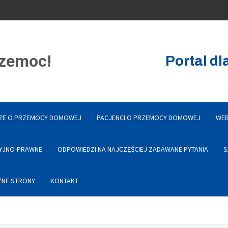
rzemoc!
Portal d
ZE O PRZEMOCY DOMOWEJ
PACJENCI O PRZEMOCY DOMOWEJ
WEB
YJNO-PRAWNE
ODPOWIEDZI NA NAJCZĘŚCIEJ ZADAWANE PYTANIA
S
NE STRONY
KONTAKT