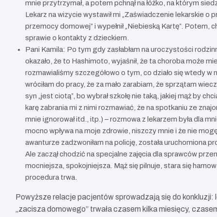
mnie przytrzymał, a potem pchnął na łóżko, na którym siedzi
Lekarz na wizycie wystawił mi „Zaświadczenie lekarskie o 
przemocy domowej” i wypełnił „Niebieską Kartę”. Potem, c
sprawie o kontakty z dzieckiem.
Pani Kamila: Po tym gdy zasłabłam na uroczystości rodzinne
okazało, że to Hashimoto, wyjaśnił, że ta choroba może mi
rozmawialiśmy szczegółowo o tym, co działo się wtedy w 
wróciłam do pracy, że za mało zarabiam, że sprzątam wiec
syn „jest ciotą”, bo wybrał szkołę nie taką, jakiej mąż by ch
karę zabrania mi z nimi rozmawiać, że na spotkaniu ze znajo
mnie ignorował itd., itp.) – rozmowa z lekarzem była dla 
mocno wpływa na moje zdrowie, niszczy mnie i że nie mogę 
awanturze zadzwoniłam na policję, została uruchomiona proc
Ale zaczął chodzić na specjalne zajęcia dla sprawców prze
mocniejsza, spokojniejsza. Mąż się pilnuje, stara się hamo
procedura trwa.
Powyższe relacje pacjentów sprowadzają się do konkluzji: 
„zacisza domowego” trwała czasem kilka miesięcy, czasem 