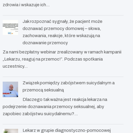
zdrowia i wskazuje ich…
Jak rozpoznać sygnały, że pacjent może
doznawać przemocy domowej – słowa,
zachowania, reakcje, które wskazują na
doznawanie przemocy
Za nami bezpłatny webinar zrealizowany w ramach kampanii
„Lekarzu, reaguj na przemoc!”. Podczas spotkania
uczestnicy…
Związek pomiędzy zabójstwem suicydalnym a
przemocą seksualną
Dlaczego tak ważna jest reakcja lekarza na
podejrzenie doznawania przemocy seksualnej, aby
zapobiec zabójstwu suicydalnemu?…
Lekarz w grupie diagnostyczno-pomocowej