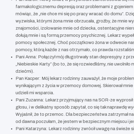
farmakologicznemu depresją oraz problemami z gojeniem się
mówiąc, że „nie chce mi się po pracy wracać do domu”. Dzi
wyzwiska, którymi żona mnie obrzucała, groźby, że mnie wyr
znajomości, izolowanie mnie od dziecka, ostentacyjne nie
dołują mnie i są formą przemocy psychicznej. Lekarz wypełn
pomocy społecznej. Choć początkowo żona w odwecie nasilił
pomocy, którą każde z nas otrzymało, co prawda rozstaliśm
Pani Anna: Połączył mój długotrwały stan depresyjny z p
„Niebieskie Karty” (bo to, że się rozwiedliśmy, nie uwolniło
dziećmi).
Pan Kacper: Mój lekarz rodzinny zauważył, że moje probl
wynikającym z życia w przemocy domowej. Skierował mnie
udzieli mi wsparcia.
Pani Zuzanna: Lekarz przyjmujący nas na SOR-ze wyprosił 
głosu, i w delikatny sposób zapytał, co się tak naprawdę wyda
Wyjaśnił, że to przemoc. Dla bezpieczeństwa zatrzymał nas 
od dawna poczułam, że jestem w bezpiecznym miejscu i jest
Pani Katarzyna: Lekarz rodzinny zwrócił uwagę na świeże s