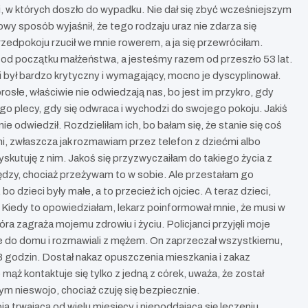
i, w których doszło do wypadku. Nie dał się zbyć wcześniejszym
owy sposób wyjaśnił, że tego rodzaju uraz nie zdarza się
edpokoju rzucił we mnie rowerem, a ja się przewróciłam.
e od początku małżeństwa, a jesteśmy razem od przeszło 53 lat.
i był bardzo krytyczny i wymagający, mocno je dyscyplinował.
orosłe, właściwie nie odwiedzają nas, bo jest im przykro, gdy
go plecy, gdy się odwraca i wychodzi do swojego pokoju. Jakiś
e odwiedził. Rozdzieliłam ich, bo bałam się, że stanie się coś
mi, zwłaszcza jak rozmawiam przez telefon z dziećmi albo
dyskutuję z nim. Jakoś się przyzwyczaiłam do takiego życia z
ędzy, chociaż przeżywam to w sobie. Ale przestałam go
dzieci były małe, a to przecież ich ojciec. A teraz dzieci,
ca. Kiedy to opowiedziałam, lekarz poinformował mnie, że musi w
ra zagraża mojemu zdrowiu i życiu. Policjanci przyjęli moje
nie do domu i rozmawiali z mężem. On zaprzeczał wszystkiemu,
48 godzin. Dostał nakaz opuszczenia mieszkania i zakaz
mąż kontaktuje się tylko z jedną z córek, uważa, że został
ym nieswojo, chociaż czuję się bezpiecznie.
ą trwającą od wielu miesięcy i niepoddającą się leczeniu