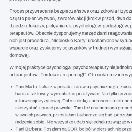
Proces przywracania bezpieczeństwa oraz zdrowia fizyczn
często pełen wyzwań, zwrotów akcji (krok w przód, dwa do
dziedzin: lekarzy, pielęgniarek, psychologów, pedagogów,
terapeutów. Obecnie dysponujemy narzędziami reagowania n
nich jest procedura „Niebieskie Karty” uruchamiana w sytua
wsparcie oraz zyskujemy sojuszników w trudnej i wymagaj
domowej.
W mojej praktyce psychologa i psychoterapeuty niejednokr
od pacjentów „Ten lekarz mi pomógł”. Oto niektóre z ich wy
Pani Marta: Lekarz w poradni zdrowia psychicznego, zbiera
bardzo taktowny, wysłuchał co przeżywam. Nie tylko przep
interwencji kryzysowej. Dał mi ulotkę z adresem i telef
skorzystać z porad prawnika. Tam też uruchomiono proced
w swoich prawach, przestałam tak bardzo się bać, poczuła
radzenia sobie. Nie wszystko udało się jednak rozwiązać w
Pani Barbara: Poszłam na SOR, bo ból w piersiach nie przech