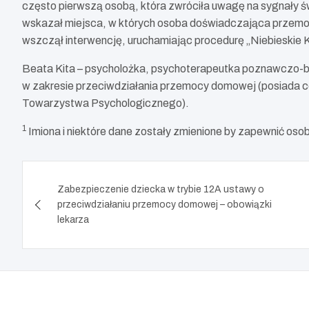
często pierwszą osobą, która zwróciła uwagę na sygnały 
wskazał miejsca, w których osoba doświadczająca przemo
wszczął interwencję, uruchamiając procedurę „Niebieskie Ka
Beata Kita – psycholożka, psychoterapeutka poznawczo-b
w zakresie przeciwdziałania przemocy domowej (posiada ce
Towarzystwa Psychologicznego).
1
Imiona i niektóre dane zostały zmienione by zapewnić o
Nawigacja
Zabezpieczenie dziecka w trybie 12A ustawy o
wpisu
przeciwdziałaniu przemocy domowej – obowiązki
lekarza