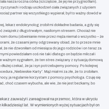
ała nasza roczna córka (szczęście, że jej nie przygniotłam).
przyczynach i rodzaju uszkodzeń ciała związanych z użyciem
hociaż partner się wszystkiego wypierał, był to ważny dowód w
j, lekarz endokrynolog zrobił mi dokładne badania, a gdy się
eć związek z długotrwałym, nasilonym stresem. Chociaż nie
moim domu (obwinianie mnie przez męża niemal o wszystko – że
zorami, że czasami jemy odgrzewany obiad, że to przeze mnie
ciał, że nie dzwoniłam od miesiąca do jego rodziców i on teraz za
mymi powiedziałam coś nie tak i dlatego on będzie milczał i
mnie ważnym sygnałem, że ten stres związany z sytuacją domową
dłużej czekać, że ja i syn potrzebujemy pomocy. Po kolejnej
edura „Niebieskie Karty”. Mąż miał mi za złe, że to zrobiłam.
mocy, ja regularnie korzystam z pomocy psychologa. Czuję się
wać, choć czasem wybucha, ale wie, że nie jest bezkarny, bo
lekarz zauważył i zareagował na przemoc, która w ukryciu
kilkadziesiąt lat. W wymienionych wyżej sytuacjach był on