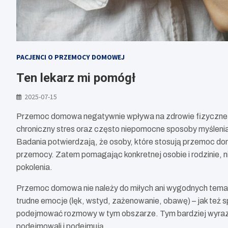
PACJENCI O PRZEMOCY DOMOWEJ
Ten lekarz mi pomógł
2025-07-15
Przemoc domowa negatywnie wpływa na zdrowie fizyczne i
chroniczny stres oraz często niepomocne sposoby myślenia
Badania potwierdzają, że osoby, które stosują przemoc d
przemocy. Zatem pomagając konkretnej osobie i rodzinie, ni
pokolenia.
Przemoc domowa nie należy do miłych ani wygodnych tema
trudne emocje (lęk, wstyd, zażenowanie, obawę) – jak też sp
podejmować rozmowy w tym obszarze. Tym bardziej wyrazy 
podejmowali i podejmują.